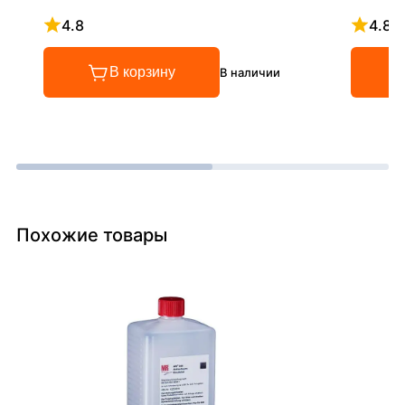
4.8
4.8
Рейтинг 4.8 из 5
Рейтинг
В корзину
В наличии
Похожие товары