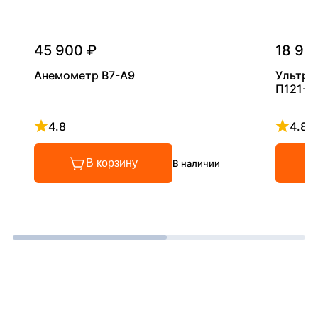
45 900 ₽
18 90
Анемометр В7-А9
Ультра
П121-5
4.8
4.8
Рейтинг 4.8 из 5
Рейтинг
В корзину
В наличии