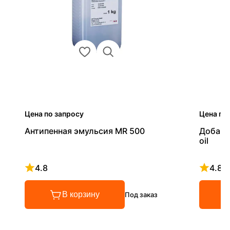
Цена по запросу
Цена по
Антипенная эмульсия MR 500
Добавк
oil
4.8
4.8
Рейтинг 4.8 из 5
Рейтинг
В корзину
Под заказ