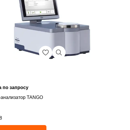
а по запросу
-анализатор TANGO
8
инг 4.8 из 5