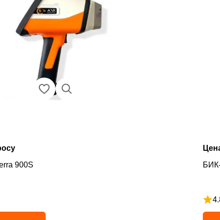
росу
Цен
erra 900S
БИК
4.
5
Рейт