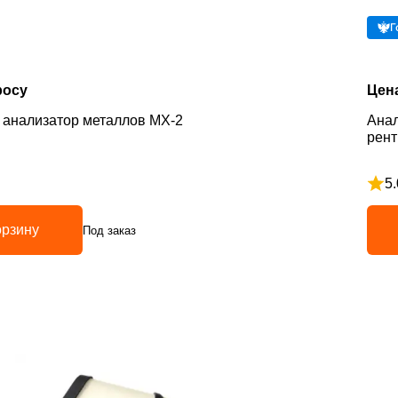
Г
росу
Цен
 анализатор металлов MX-2
Анал
рент
5.
з 5
Рейт
орзину
Под заказ