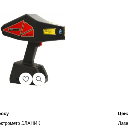
росу
Цен
ектрометр ЭЛАНИК
Лаз