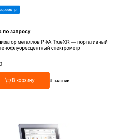
осреестр
а по запросу
изатор металлов РФА TrueXR — портативный
генофлуоресцентный спектрометр
0
инг 5 из 5
В корзину
В наличии