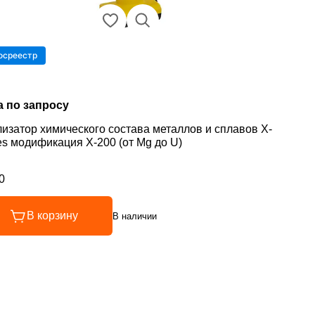
осреестр
а по запросу
изатор химического состава металлов и сплавов X-
es модификация X-200 (от Mg до U)
0
инг 5 из 5
В корзину
В наличии