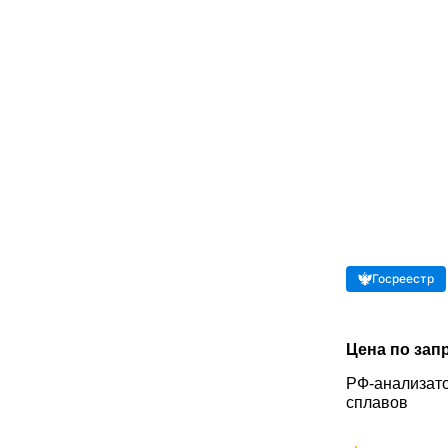
Госреестр
Цена по зап
РФ-анализато
сплавов