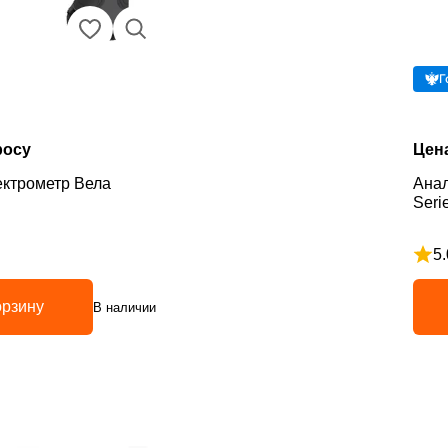
Г
росу
Цен
ектрометр Вела
Анал
Seri
5.
з 5
Рейт
орзину
В наличии