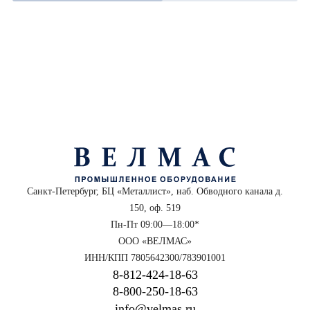
Санкт-Петербург, БЦ «Металлист», наб. Обводного канала д.
150, оф. 519
Пн-Пт 09:00—18:00*
ООО «ВЕЛМАС»
ИНН/КПП 7805642300/783901001
8‑812‑424‑18‑63
8‑800‑250‑18‑63
info@velmas.ru