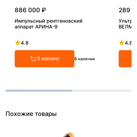
886 000 ₽
289 0
Импульсный рентгеновский
Ультра
аппарат АРИНА-9
ВЕЛМА
4.8
4.8
Рейтинг 4.8 из 5
Рейтинг
В корзину
В наличии
Похожие товары