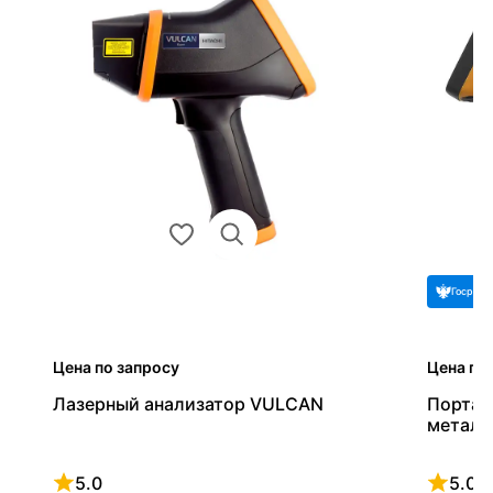
Госреес
Цена по запросу
Цена по
Лазерный анализатор VULCAN
Портат
металл
5.0
5.0
Рейтинг 5 из 5
Рейтинг