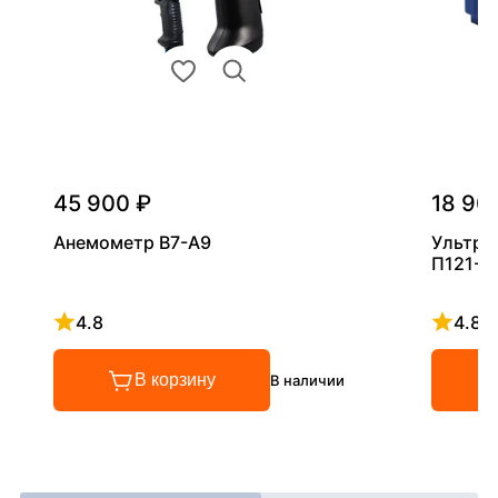
45 900 ₽
18 90
Анемометр В7-А9
Ультра
П121-5
4.8
4.8
Рейтинг 4.8 из 5
Рейтинг
В корзину
В наличии