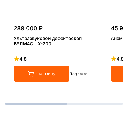
289 000 ₽
45 90
Ультразвуковой дефектоскоп
Анемом
ВЕЛМАС UX-200
4.8
4.8
Рейтинг 4.8 из 5
Рейтинг
В корзину
Под заказ