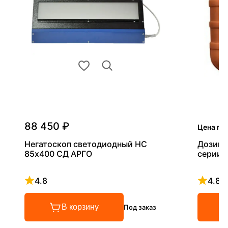
88 450 ₽
Цена по
Негатоскоп светодиодный НС
Дозиме
85х400 СД АРГО
серии 
4.8
4.8
Рейтинг 4.8 из 5
Рейтинг
В корзину
Под заказ