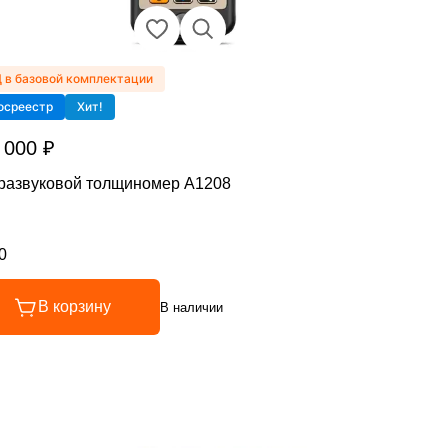
 в базовой комплектации
осреестр
Хит!
 000 ₽
развуковой толщиномер А1208
0
инг 4 из 5
В корзину
В наличии