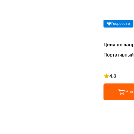
Госреестр
Цена по зап
Портативный 
4.8
Рейтинг 4.8 и
В к