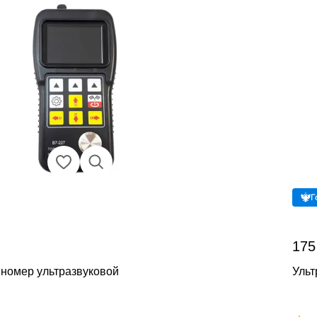
Г
175
номер ультразвуковой
Ульт