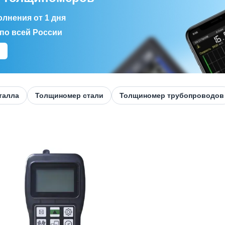
лнения от 1 дня
по всей России
талла
Толщиномер стали
Толщиномер трубопроводов