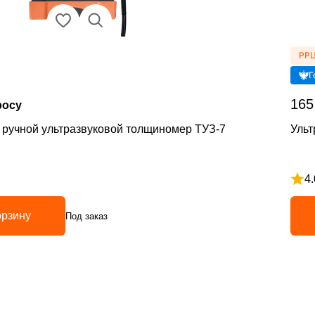
РРЦ
Г
165
росу
ручной ультразвуковой толщиномер ТУЗ-7
Ульт
4.
з 5
Рейт
орзину
Под заказ