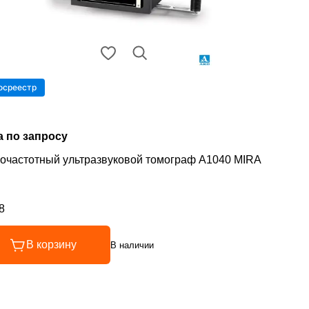
осреестр
а по запросу
очастотный ультразвуковой томограф A1040 MIRA
8
инг 4.8 из 5
В корзину
В наличии