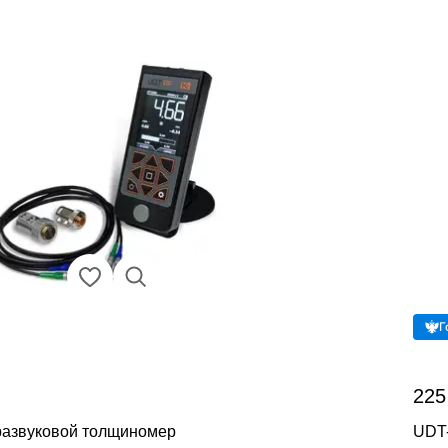
Г
225
развуковой толщиномер
UDT