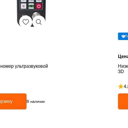
Г
Цен
номер ультразвуковой
Низк
3D
4.
5
Рейт
орзину
В наличии