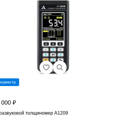
осреестр
 000 ₽
развуковой толщиномер А1209