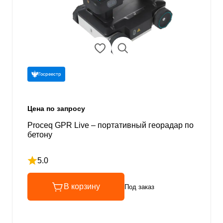
Госреестр
Цена по запросу
Proceq GPR Live – портативный георадар по
бетону
5.0
Рейтинг 5 из 5
В корзину
Под заказ