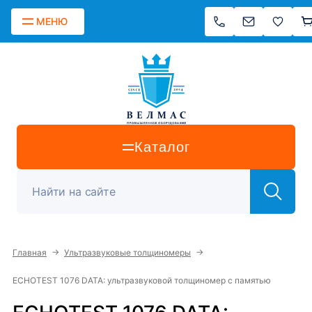
МЕНЮ
Каталог
→
→
Главная
Ультразвуковые толщиномеры
ECHOTEST 1076 DATA: ультразвуковой толщиномер с памятью