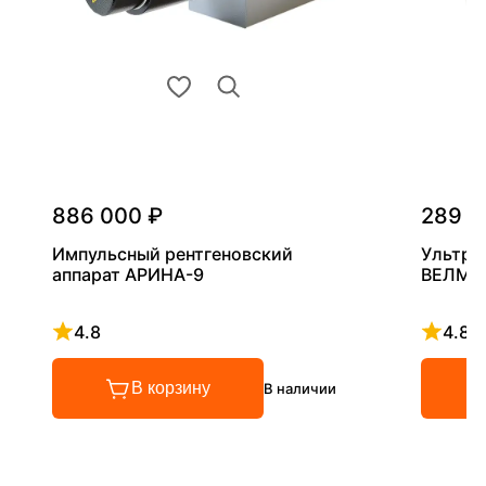
886 000 ₽
289 0
Импульсный рентгеновский
Ультра
аппарат АРИНА-9
ВЕЛМА
4.8
4.8
Рейтинг 4.8 из 5
Рейтинг
В корзину
В наличии