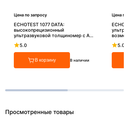
Цена по запросу
Цена по
ECHOTEST 1077 DATA:
ECHOTE
высокопрецизионный
ультра
ультразвуковой толщиномер с А-
возмож
сканом
покрыт
5.0
5.0
Рейтинг 5 из 5
Рейтинг
В корзину
В наличии
Просмотренные товары