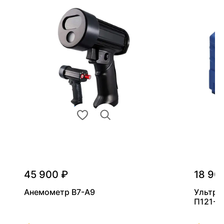
45 900 ₽
18 90
Анемометр В7-А9
Ультра
П121-5