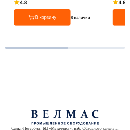
4.8
4.8
Рейтинг 4.8 из 5
Рейтинг
В корзину
В наличии
Санкт-Петербург, БЦ «Металлист», наб. Обводного канала д.