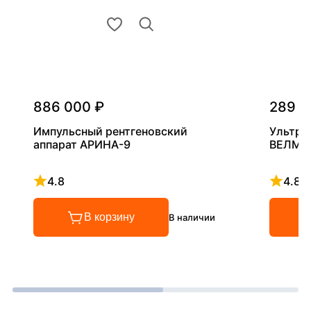
886 000 ₽
289 0
Импульсный рентгеновский
Ультра
аппарат АРИНА-9
ВЕЛМА
4.8
4.8
Рейтинг 4.8 из 5
Рейтинг
В корзину
В наличии