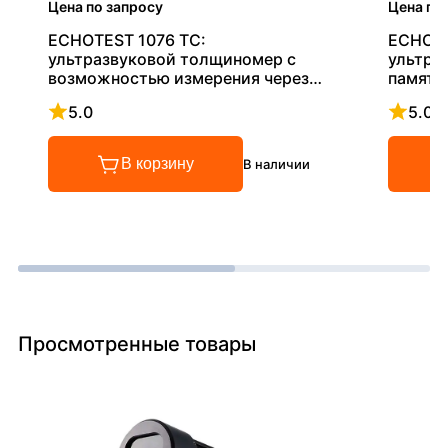
Цена по запросу
Цена по
ECHOTEST 1076 TC:
ECHOTE
ультразвуковой толщиномер с
ультра
возможностью измерения через
память
покрытие
5.0
5.0
Рейтинг 5 из 5
Рейтинг
В корзину
В наличии
Просмотренные товары