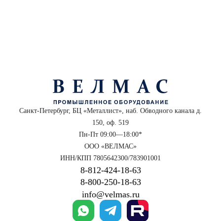
Санкт-Петербург, БЦ «Металлист», наб. Обводного канала д.
150, оф. 519
Пн-Пт 09:00—18:00*
ООО «ВЕЛМАС»
ИНН/КПП 7805642300/783901001
8‑812‑424‑18‑63
8‑800‑250‑18‑63
info@velmas.ru