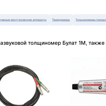
тивные рентгеновские аппараты
Твердомеры
Толщиномеры покры
развуковой толщиномер Булат 1М, также