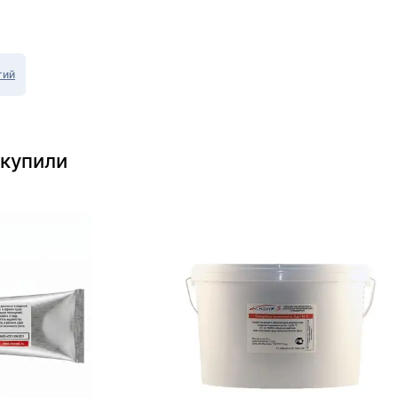
тий
 купили