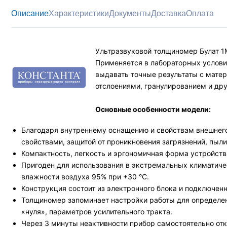
Описание
Характеристики
Документы
Доставка
Оплата
Ультразвуковой толщиномер Булат 1М
Применяется в лабораторных условия
выдавать точные результаты с мате
отслоениями, гранулированием и др
Основные особенности модели:
Благодаря внутреннему оснащению и свойствам внешнего
свойствами, защитой от проникновения загрязнений, пыли,
Компактность, легкость и эргономичная форма устройства
Пригоден для использования в экстремальных климатическ
влажности воздуха 95% при +30 °С.
Конструкция состоит из электронного блока и подключенн
Толщиномер запоминает настройки работы для определенн
«нуля», параметров усилительного тракта.
Через 3 минуты неактивности прибор самостоятельно от