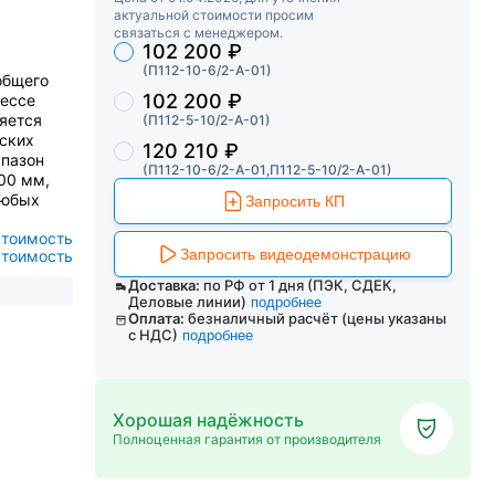
актуальной стоимости просим
связаться с менеджером.
102 200 ₽
Торговые предложения
(П112-10-6/2-А-01)
общего
102 200 ₽
цессе
яется
(П112-5-10/2-А-01)
ских
120 210 ₽
апазон
(П112-10-6/2-А-01,П112-5-10/2-А-01)
00 мм,
любых
Запросить КП
стоимость
Запросить видеодемонстрацию
стоимость
Доставка:
по РФ от 1 дня (ПЭК, СДЕК,
Деловые линии)
подробнее
Оплата:
безналичный расчёт (цены указаны
с НДС)
подробнее
Хорошая надёжность
Полноценная гарантия от производителя