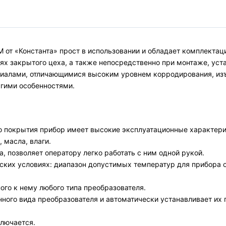
 от «Константа» прост в использовании и обладает комплектац
х закрытого цеха, а также непосредственно при монтаже, уста
риалами, отличающимися высоким уровнем корродирования, изъ
угими особенностями.
 покрытия прибор имеет высокие эксплуатационные характери
 масла, влаги.
, позволяет оператору легко работать с ним одной рукой.
их условиях: диапазон допустимых температур для прибора от 
ого к нему любого типа преобразователя.
ого вида преобразователя и автоматически устанавливает их п
ключается.