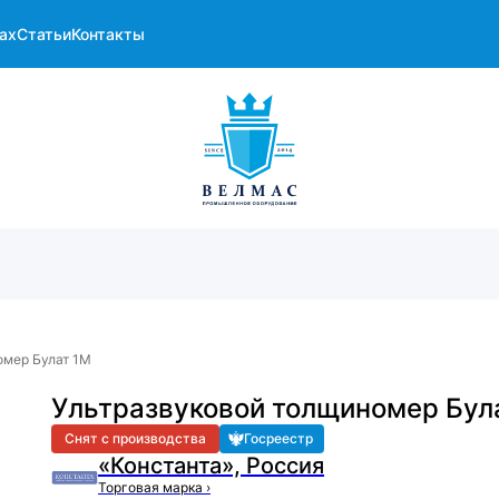
ах
Статьи
Контакты
омер Булат 1М
Ультразвуковой толщиномер Бул
Снят с производства
Госреестр
«Константа», Россия
Торговая марка
›