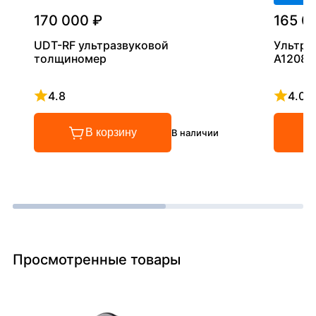
170 000 ₽
165 0
UDT-RF ультразвуковой
Ультра
толщиномер
А1208
4.8
4.0
Рейтинг 4.8 из 5
Рейтинг
В корзину
В наличии
Просмотренные товары