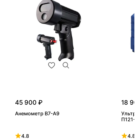
45 900 ₽
18 90
Анемометр В7-А9
Ультра
П121-5
4.8
4.8
Рейтинг 4.8 из 5
Рейтинг