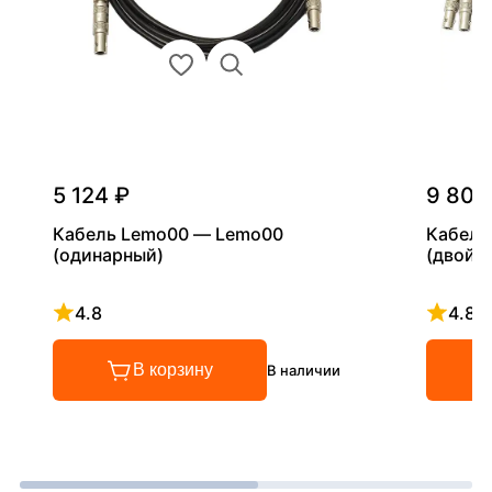
5 124 ₽
9 800
Кабель Lemo00 — Lemo00
Кабель
(одинарный)
(двойн
4.8
4.8
Рейтинг 4.8 из 5
Рейтинг
В корзину
В наличии