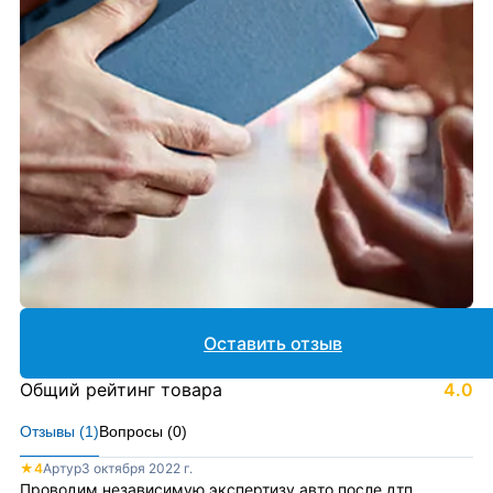
Оставить отзыв
Общий рейтинг товара
4.0
Отзывы (
1
)
Вопросы (
0
)
★
4
Артур
3 октября 2022 г.
Проводим независимую экспертизу авто после дтп.