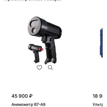
45 900 ₽
18 90
Анемометр В7-А9
Ультра