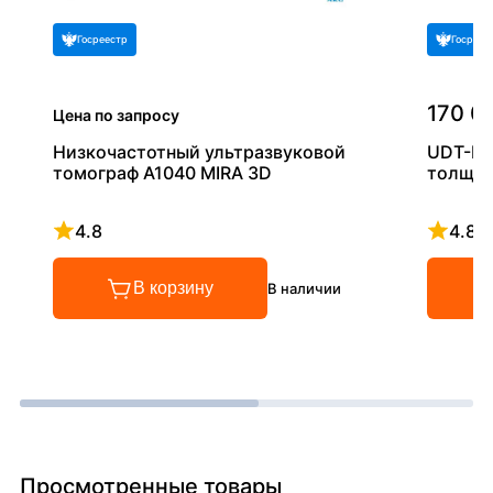
Госреестр
Госреес
170 0
Цена по запросу
Низкочастотный ультразвуковой
UDT-RF
томограф A1040 MIRA 3D
толщи
4.8
4.8
Рейтинг 4.8 из 5
Рейтинг
В корзину
В наличии
Просмотренные товары