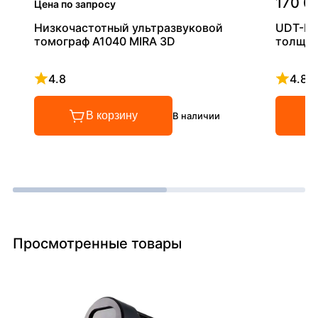
170 0
Цена по запросу
Низкочастотный ультразвуковой
UDT-RF
томограф A1040 MIRA 3D
толщи
4.8
4.8
Рейтинг 4.8 из 5
Рейтинг
В корзину
В наличии
Просмотренные товары