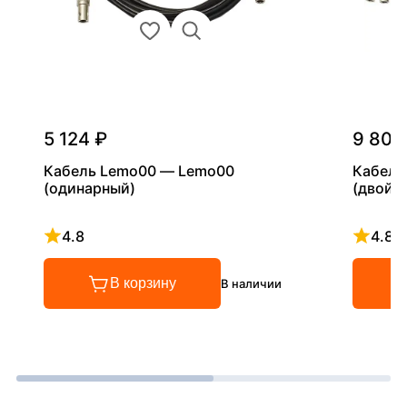
5 124 ₽
9 800
Кабель Lemo00 — Lemo00
Кабель
(одинарный)
(двойн
4.8
4.8
Рейтинг 4.8 из 5
Рейтинг
В корзину
В наличии