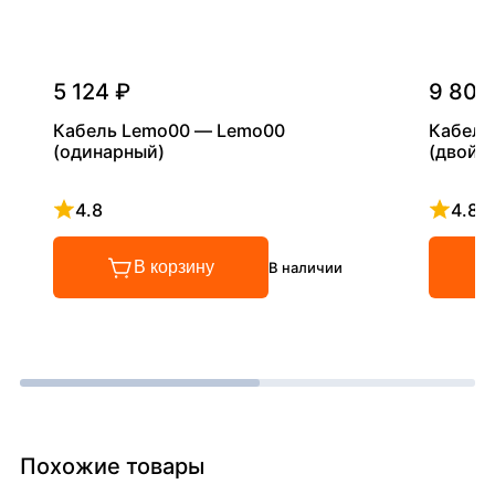
5 124 ₽
9 800
Кабель Lemo00 — Lemo00
Кабель
(одинарный)
(двойн
4.8
4.8
Рейтинг 4.8 из 5
Рейтинг
В корзину
В наличии
Похожие товары