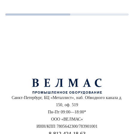
Санкт-Петербург, БЦ «Металлист», наб. Обводного канала д.
150, оф. 519
Пн-Пт 09:00—18:00*
ООО «ВЕЛМАС»
ИНН/КПП 7805642300/783901001
8‑812‑424‑18‑63