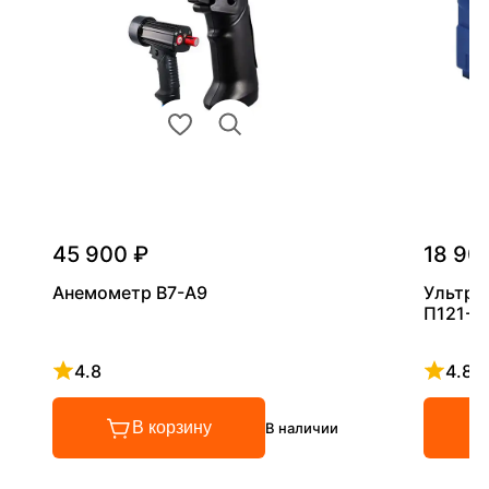
45 900 ₽
18 90
Анемометр В7-А9
Ультра
П121-5
4.8
4.8
Рейтинг 4.8 из 5
Рейтинг
В корзину
В наличии