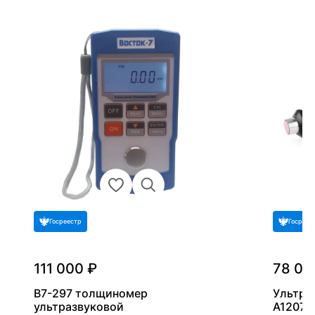
Госреестр
Госреес
111 000 ₽
78 00
В7-297 толщиномер
Ультра
ультразвуковой
А1207