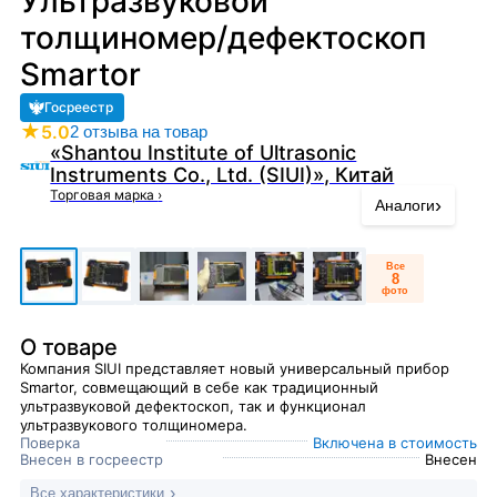
Ультразвуковой
толщиномер/дефектоскоп
Smartor
Госреестр
★
5.0
2 отзыва на товар
«Shantou Institute of Ultrasonic
Instruments Co., Ltd. (SIUI)», Китай
Торговая марка
›
›
Аналоги
Все
8
фото
О товаре
Компания SIUI представляет новый универсальный прибор
Smartor, совмещающий в себе как традиционный
ультразвуковой дефектоскоп, так и функционал
ультразвукового толщиномера.
Поверка
Включена в стоимость
Внесен в госреестр
Внесен
Все характеристики