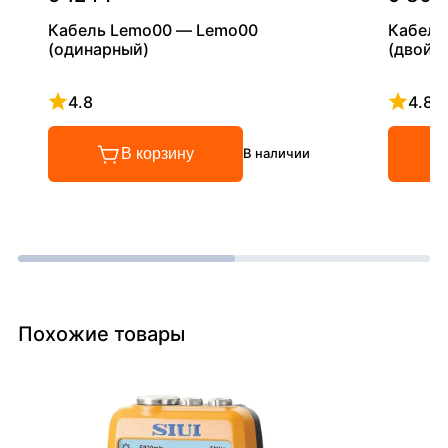
Кабель Lemo00 — Lemo00
Кабель
(одинарный)
(двойн
4.8
4.8
Рейтинг 4.8 из 5
Рейтинг
В корзину
В наличии
Похожие товары