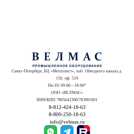
Санкт-Петербург, БЦ «Металлист», наб. Обводного канала д.
150, оф. 519
Пн-Пт 09:00—18:00*
ООО «ВЕЛМАС»
ИНН/КПП 7805642300/783901001
8‑812‑424‑18‑63
8‑800‑250‑18‑63
info@velmas.ru