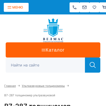
МЕНЮ
Каталог
→
→
Главная
Ультразвуковые толщиномеры
В7-287 толщиномер ультразвуковой