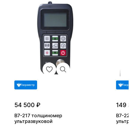
Госреестр
Госреес
54 500 ₽
149 3
В7-217 толщиномер
В7-227
ультразвуковой
ультра