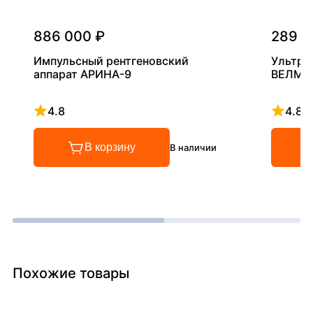
886 000 ₽
289 0
Импульсный рентгеновский
Ультра
аппарат АРИНА-9
ВЕЛМА
4.8
4.8
Рейтинг 4.8 из 5
Рейтинг
В корзину
В наличии
Похожие товары