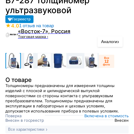
В7-287 толщиномер
ультразвуковой
Госреестр
★
4.0
1 отзыв на товар
«Восток-7», Россия
Торговая марка
›
›
Аналоги
Все
12
фото
О товаре
Толщиномеры предназначены для измерения толщины
изделий с плоской и цилиндрической выпуклой
поверхностями со стороны контакта с ультразвуковым
преобразователем. Толщиномеры предназначены для
эксплуатации в лабораторных и цеховых условиях,
допускается использование прибора в полевых условиях.
Поверка
Включена в стоимость
Внесен в госреестр
Внесен
Все характеристики