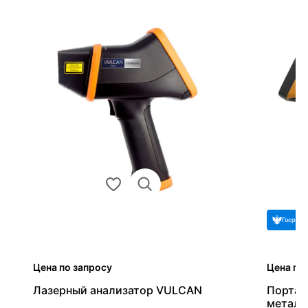
Госреес
Цена по запросу
Цена по
Лазерный анализатор VULCAN
Портат
металл