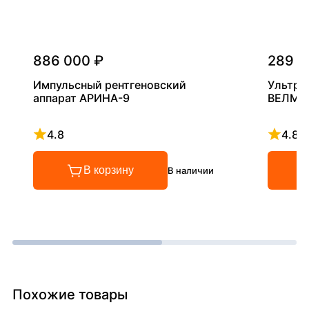
886 000 ₽
289 0
Импульсный рентгеновский
Ультра
аппарат АРИНА-9
ВЕЛМА
4.8
4.8
Рейтинг 4.8 из 5
Рейтинг
В корзину
В наличии
Похожие товары