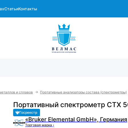
ах
Статьи
Контакты
→
металлов и сплавов
Портативные анализаторы состава (спектрометры)
Портативный спектрометр CTX 
Госреестр
«Bruker Elemental GmbH», Германия
Торговая марка
›