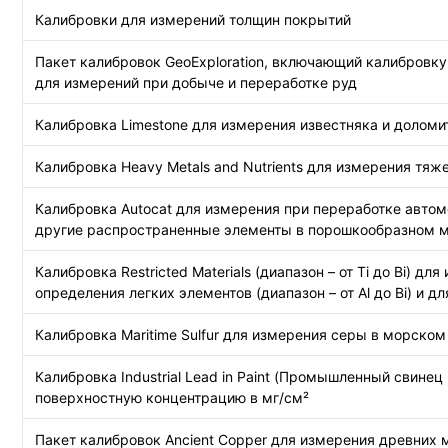
Калибровки для измерений толщин покрытий
Пакет калибровок GeoExploration, включающий калибровку 
для измерений при добыче и переработке руд
Калибровка Limestone для измерения известняка и доломи
Калибровка Heavy Metals and Nutrients для измерения тяж
Калибровка Autocat для измерения при переработке автомо
другие распространенные элементы в порошкообразном ма
Калибровка Restricted Materials (диапазон – от Ti до Bi) 
определения легких элементов (диапазон – от Al до Bi) и д
Калибровка Maritime Sulfur для измерения серы в морском
Калибровка Industrial Lead in Paint (Промышленный свине
поверхностную концентрацию в мг/см²
Пакет калибровок Ancient Copper для измерения древних м