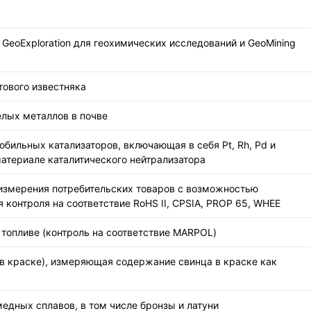
GeoExploration для геохимических исследований и GeoMining
тового известняка
елых металлов в почве
бильных катализаторов, включающая в себя Pt, Rh, Pd и
териале каталитического нейтрализатора
для измерения потребительских товаров с возможностью
ля контроля на соответствие RoHS II, CPSIA, PROP 65, WHEE
 топливе (контроль на соответствие MARPOL)
ц в краске), измеряющая содержание свинца в краске как
едных сплавов, в том числе бронзы и латуни