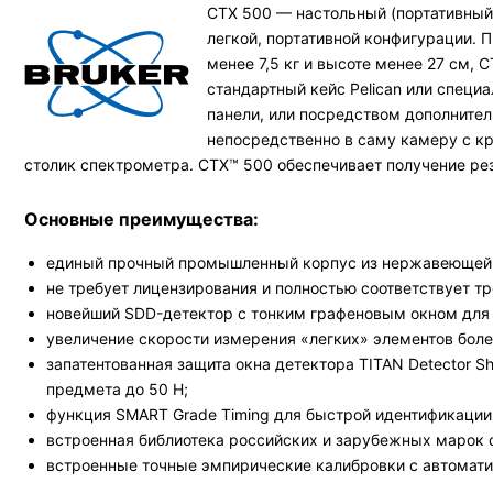
CTX 500 — настольный (портативный
легкой, портативной конфигурации.
менее 7,5 кг и высоте менее 27 см,
стандартный кейс Pelican или спец
панели, или посредством дополнител
непосредственно в саму камеру с к
столик спектрометра. CTX™ 500 обеспечивает получение ре
Основные преимущества:
единый прочный промышленный корпус из нержавеющей 
не требует лицензирования и полностью соответствует т
новейший SDD-детектор c тонким графеновым окном для 
увеличение скорости измерения «легких» элементов боле
запатентованная защита окна детектора TITAN Detector 
предмета до 50 Н;
функция SMART Grade Timing для быстрой идентификации 
встроенная библиотека российских и зарубежных марок с
встроенные точные эмпирические калибровки с автомат