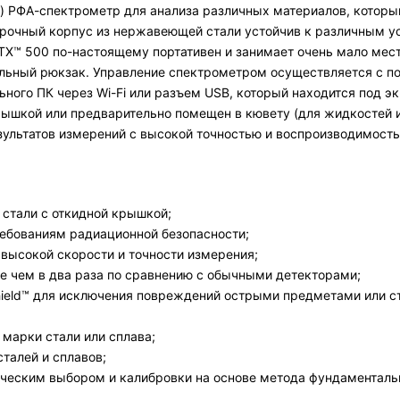
) РФА-спектрометр для анализа различных материалов, которы
 Прочный корпус из нержавеющей стали устойчив к различным 
 CTX™ 500 по-настоящему портативен и занимает очень мало мес
иальный рюкзак. Управление спектрометром осуществляется с п
ьного ПК через Wi-Fi или разъем USB, который находится под 
рышкой или предварительно помещен в кювету (для жидкостей и
зультатов измерений с высокой точностью и воспроизводимость
стали с откидной крышкой;
ребованиям радиационной безопасности;
высокой скорости и точности измерения;
е чем в два раза по сравнению с обычными детекторами;
Shield™ для исключения повреждений острыми предметами или 
марки стали или сплава;
талей и сплавов;
ическим выбором и калибровки на основе метода фундаменталь