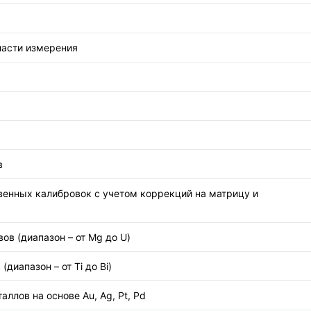
ласти измерения
в
венных калибровок с учетом коррекций на матрицу и
вов (диапазон – от Mg до U)
диапазон – от Ti до Bi)
ллов на основе Au, Ag, Pt, Pd