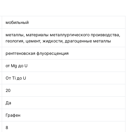
мобильный
металлы, материалы металлургического производства,
геология, цемент, жидкости, драгоценные металлы
рентгеновская флуоресценция
от Mg до U
От Ti до U
20
Да
Графен
8