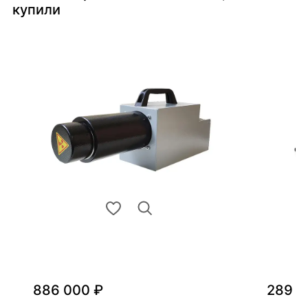
купили
886 000 ₽
289 0