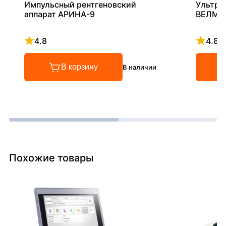
Импульсный рентгеновский
Ультра
аппарат АРИНА-9
ВЕЛМА
4.8
4.8
Рейтинг 4.8 из 5
Рейтинг
В корзину
В наличии
Похожие товары