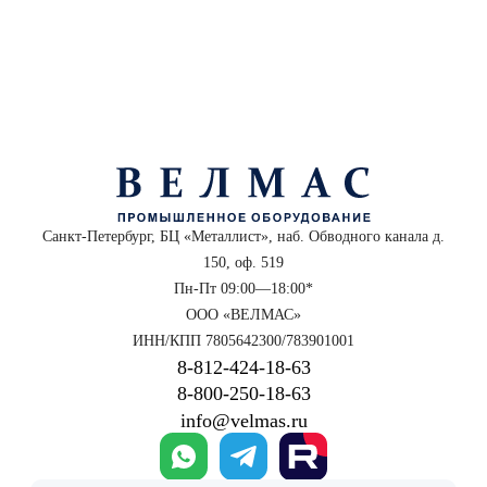
Санкт-Петербург, БЦ «Металлист», наб. Обводного канала д.
150, оф. 519
Пн-Пт 09:00—18:00*
ООО «ВЕЛМАС»
ИНН/КПП 7805642300/783901001
8‑812‑424‑18‑63
8‑800‑250‑18‑63
info@velmas.ru