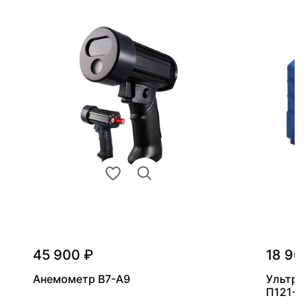
45 900 ₽
18 90
Анемометр В7-А9
Ультра
П121-5