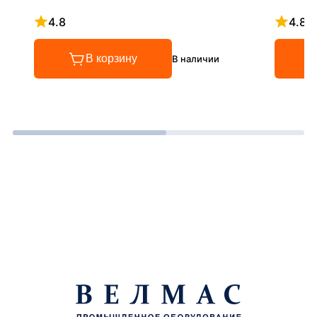
4.8
4.8
Рейтинг 4.8 из 5
Рейтинг
В корзину
В наличии