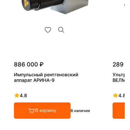
886 000 ₽
289 0
Импульсный рентгеновский
Ультра
аппарат АРИНА-9
ВЕЛМА
4.8
4.8
Рейтинг 4.8 из 5
Рейтинг
В корзину
В наличии