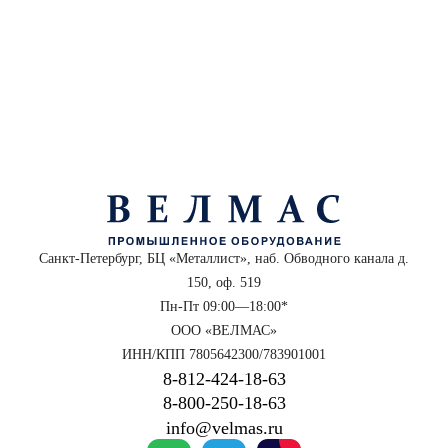
Санкт-Петербург, БЦ «Металлист», наб. Обводного канала д.
150, оф. 519
Пн-Пт 09:00—18:00*
ООО «ВЕЛМАС»
ИНН/КПП 7805642300/783901001
8‑812‑424‑18‑63
8‑800‑250‑18‑63
info@velmas.ru