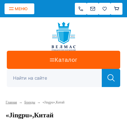
МЕНЮ
Каталог
→
→
Главная
Бренды
«Jingpu»,Китай
«Jingpu»,Китай