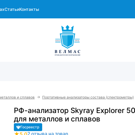
ах
Статьи
Контакты
→
металлов и сплавов
Портативные анализаторы состава (спектрометры)
РФ-анализатор Skyray Explorer 5
для металлов и сплавов
Госреестр
★
5.0
2 отзыва на товар