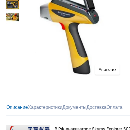
›
Аналоги
Описание
Характеристики
Документы
Доставка
Оплата
В РФ-анализаторе Skyray Explorer 5