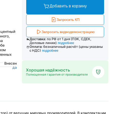
Добавить в корзину
Запросить КП
сцентный
Запросить видеодемонстрацию
чного,
Доставка:
по РФ от 1 дня (ПЭК, СДЕК,
ва
Деловые линии)
подробнее
ебе
Оплата:
безналичный расчёт (цены указаны
вом
с НДС)
подробнее
ленных
Внесен
да
Хорошая надёжность
Полноценная гарантия от производителя
ктор) от ведущих мировых производителей. В комплектации