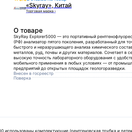
«Skyray», Китай
Торговая марка
›
О товаре
SkyRay Explorer5000 — это портативный рентгенофлуоре
(РФ) анализатор пятого поколения, разработанный для то
быстрого и неразрушающего анализа химического соста
металлов, руд, почвы и других материалов. Сочетает в с
высокую точность лабораторного оборудования с удобст
мобильного применения в любых условиях — от промыш
предприятий до открытых площадок геологоразведки.
Внесен в госреестр
Поверка
000 использованы комплектующие (рентгеновская трубка и дете