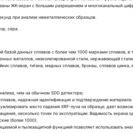
зованы ЖК-экран с большим разрешением и многоканальный циф
секунд при анализе неметаллических образцов.
ор, сера.
й базой данных сплавов с более чем 1000 марками сплавов, в 
нных металлов, низколегированной стали, нержавеющей стали, 
йких сплавов, титана, медных сплавов, бронзы, сплавов цинка, в
анализа, чем на обычном SDD детекторе;
лавов, надежная идентификация и подтверждение материала (P
уализировать место падения XRF-луча на образце; дает возмож
ащения, несколько точек по эксплуатации. Видимость экрана о
кие (более 1000);
ицаемой и пылезащитной функцией позволяет использовать анал