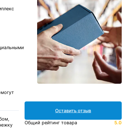
мплекс
ициальными
омогут
Оставить отзыв
бом,
Общий рейтинг товара
5.0
енежку