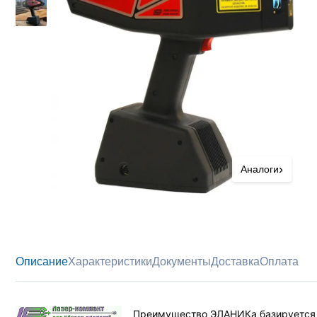
›
Аналоги
Описание
Характеристики
Документы
Доставка
Оплата
Преимущество ЭЛАНИКа базируется н