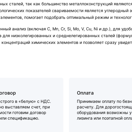
ых сталей, так как большинство металлоконструкций являются
логических показателей свариваемости является углеродный эк
 элементов, помогает подобрать оптимальный режим и технолог
й анализ (включая С, Mn, Cr, Si, Mo, V, Cu, Ni и др.), для у
та для низколегированных и среднелегированных сталей (форму
 концентраций химических элементов и позволяет сразу увидет
договор
Оплата
строго в «белую» с НДС.
Принимаем оплату по без
о выставляем счет, при
расчету. Для дорогостоящ
мости готовим договор
оборудования возможны у
 или спецификацию.
лизинга или поэтапной опл