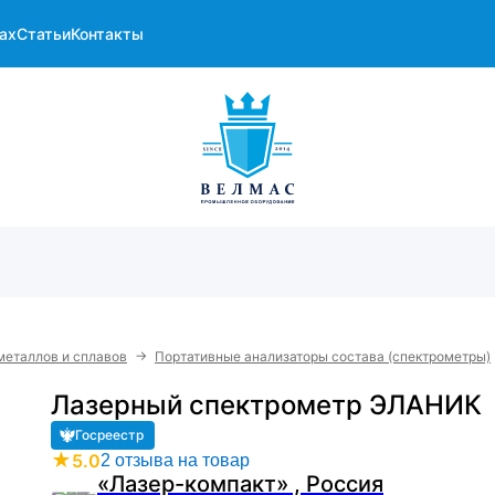
ах
Статьи
Контакты
→
металлов и сплавов
Портативные анализаторы состава (спектрометры)
Лазерный спектрометр ЭЛАНИК
Госреестр
★
5.0
2 отзыва на товар
«Лазер-компакт» , Россия