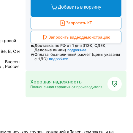
Добавить в корзину
Запросить КП
Запросить видеодемонстрацию
скровой
Доставка:
по РФ от 1 дня (ПЭК, СДЕК,
Деловые линии)
подробнее
Be, B, С и
Оплата:
безналичный расчёт (цены указаны
с НДС)
подробнее
Внесен
 , Россия
Хорошая надёжность
Полноценная гарантия от производителя
емся ноу-хау группы компаний «Лазер-компакт», и на