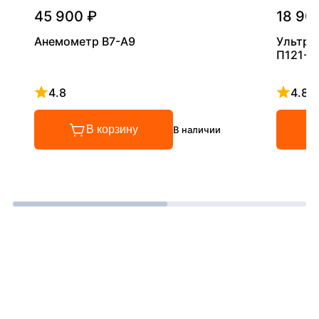
45 900 ₽
18 90
Анемометр В7-А9
Ультра
П121-5
4.8
4.8
Рейтинг 4.8 из 5
Рейтинг
В корзину
В наличии