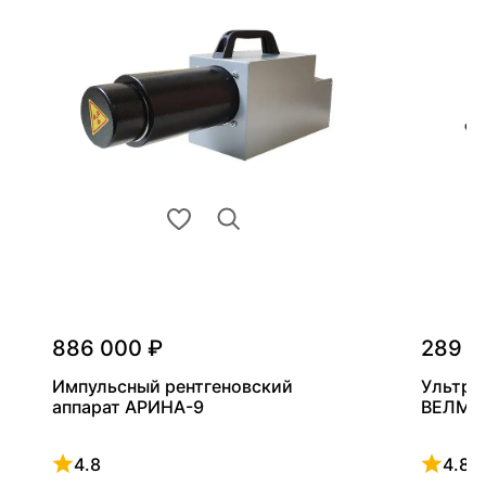
886 000 ₽
289 0
Импульсный рентгеновский
Ультра
аппарат АРИНА-9
ВЕЛМА
4.8
4.8
Рейтинг 4.8 из 5
Рейтинг