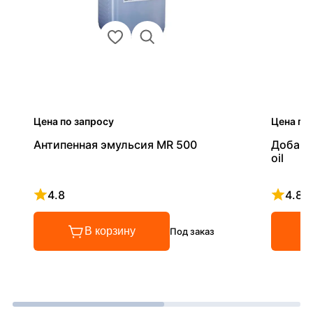
Цена по запросу
Цена по
Антипенная эмульсия MR 500
Добавк
oil
4.8
4.8
Рейтинг 4.8 из 5
Рейтинг
В корзину
Под заказ