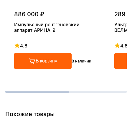
886 000 ₽
289 0
Импульсный рентгеновский
Ультра
аппарат АРИНА-9
ВЕЛМА
4.8
4.8
Рейтинг 4.8 из 5
Рейтинг
В корзину
В наличии
Похожие товары