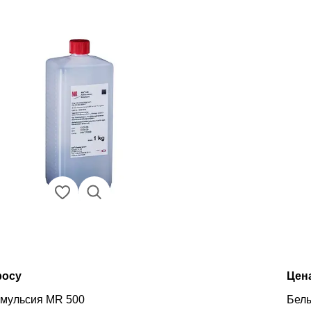
росу
Цен
эмульсия MR 500
Белы