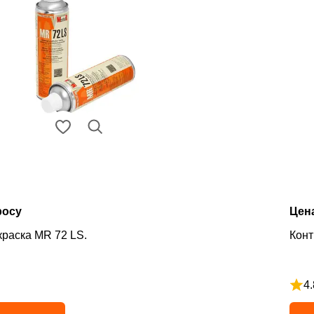
росу
Цен
краска MR 72 LS.
Конт
4.
з 5
Рейт