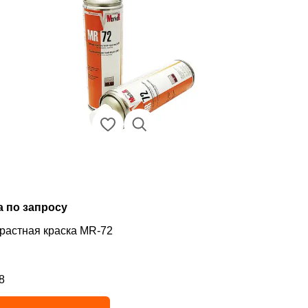
а по запросу
растная краска MR-72
8
инг 4.8 из 5