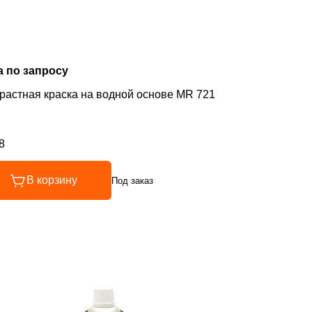
а по запросу
растная краска на водной основе MR 721
8
инг 4.8 из 5
В корзину
Под заказ