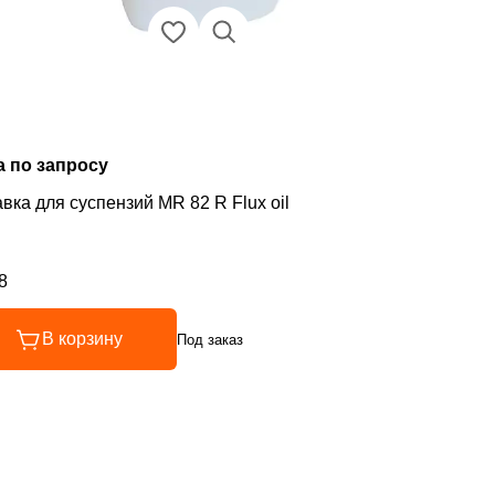
а по запросу
вка для суспензий MR 82 R Flux oil
8
инг 4.8 из 5
В корзину
Под заказ