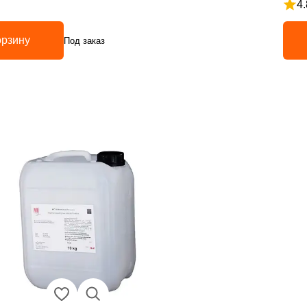
4.
з 5
Рейт
орзину
Под заказ