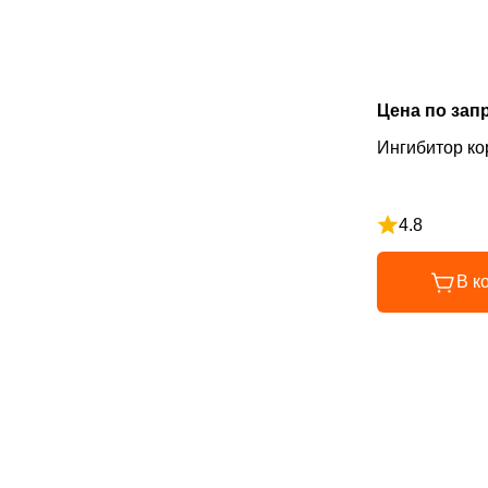
Цена по зап
Ингибитор ко
4.8
Рейтинг 4.8 и
В к