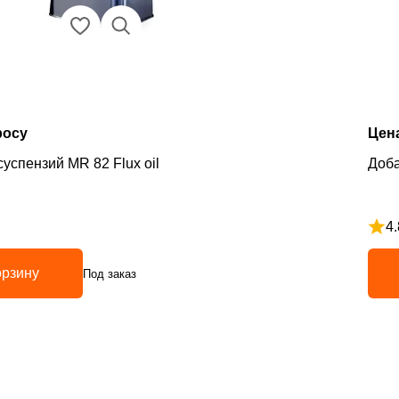
росу
Цен
успензий MR 82 Flux oil
Доба
4.
з 5
Рейт
орзину
Под заказ