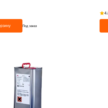
4.
з 5
Рейт
орзину
Под заказ