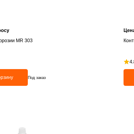
росу
Цен
ррозии MR 303
Конт
4.
з 5
Рейт
орзину
Под заказ