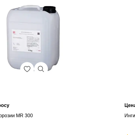
росу
Цен
ррозии MR 300
Инги