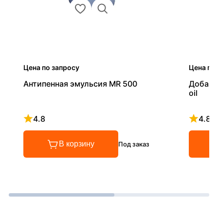
Цена по запросу
Цена по
Антипенная эмульсия MR 500
Добавк
oil
4.8
4.8
Рейтинг 4.8 из 5
Рейтинг
В корзину
Под заказ