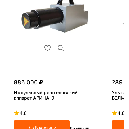
886 000 ₽
289 0
Импульсный рентгеновский
Ультра
аппарат АРИНА-9
ВЕЛМА
4.8
4.8
Рейтинг 4.8 из 5
Рейтинг
В корзину
В наличии