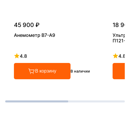
45 900 ₽
18 90
Анемометр В7-А9
Ультра
П121-5
4.8
4.8
Рейтинг 4.8 из 5
Рейтинг
В корзину
В наличии