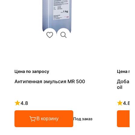
Цена по запросу
Цена по
Антипенная эмульсия MR 500
Добавк
oil
4.8
4.8
Рейтинг 4.8 из 5
Рейтинг
В корзину
Под заказ