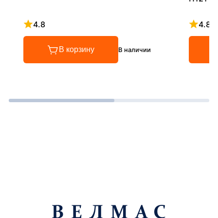
4.8
4.8
Рейтинг 4.8 из 5
Рейтинг
В корзину
В наличии