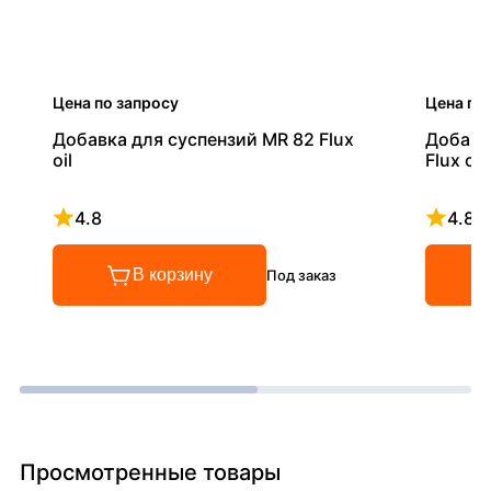
Цена по запросу
Цена по
Добавка для суспензий MR 82 Flux
Добавк
oil
Flux oil
4.8
4.8
Рейтинг 4.8 из 5
Рейтинг
В корзину
Под заказ
Просмотренные товары