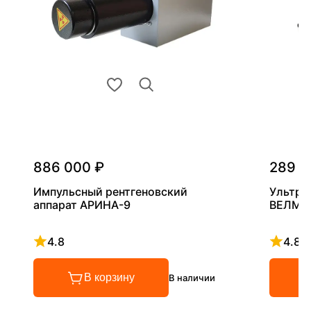
886 000 ₽
289 0
Импульсный рентгеновский
Ультра
аппарат АРИНА-9
ВЕЛМА
4.8
4.8
Рейтинг 4.8 из 5
Рейтинг
В корзину
В наличии