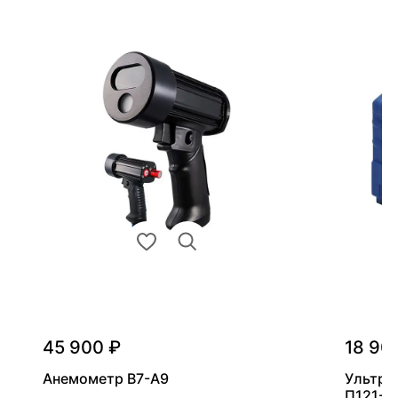
45 900 ₽
18 90
Анемометр В7-А9
Ультра
П121-5