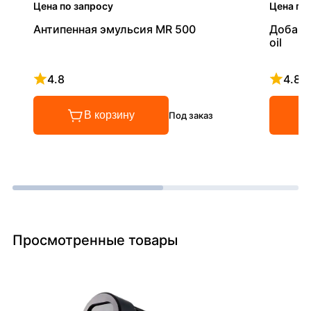
Цена по запросу
Цена по
Антипенная эмульсия MR 500
Добавк
oil
4.8
4.8
Рейтинг 4.8 из 5
Рейтинг
В корзину
Под заказ
Просмотренные товары