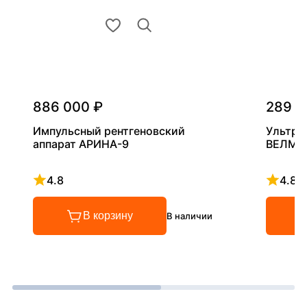
886 000 ₽
289 0
Импульсный рентгеновский
Ультра
аппарат АРИНА-9
ВЕЛМА
4.8
4.8
Рейтинг 4.8 из 5
Рейтинг
В корзину
В наличии