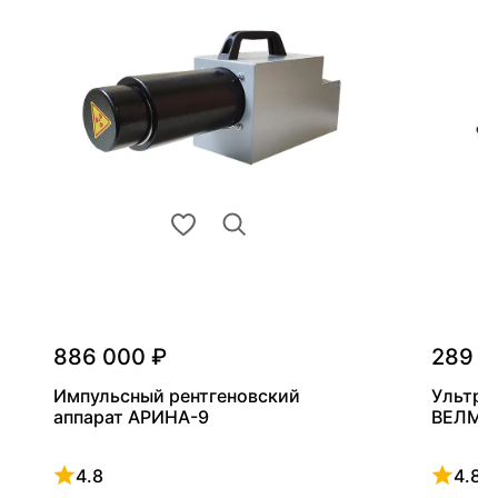
886 000 ₽
289 0
Импульсный рентгеновский
Ультра
аппарат АРИНА-9
ВЕЛМА
4.8
4.8
Рейтинг 4.8 из 5
Рейтинг