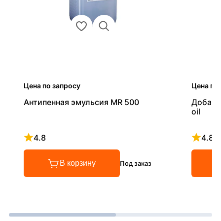
Цена по запросу
Цена по
Антипенная эмульсия MR 500
Добавк
oil
4.8
4.8
Рейтинг 4.8 из 5
Рейтинг
В корзину
Под заказ