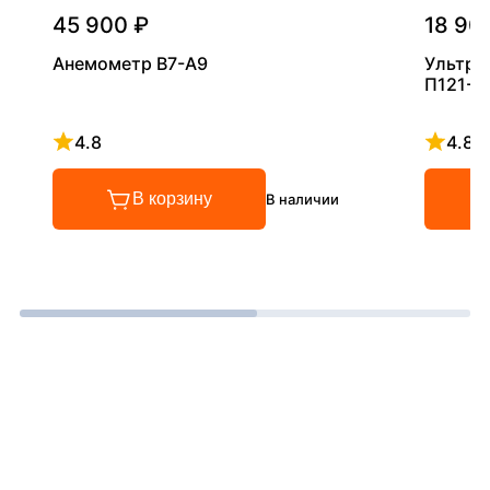
45 900 ₽
18 90
Анемометр В7-А9
Ультра
П121-5
4.8
4.8
Рейтинг 4.8 из 5
Рейтинг
В корзину
В наличии