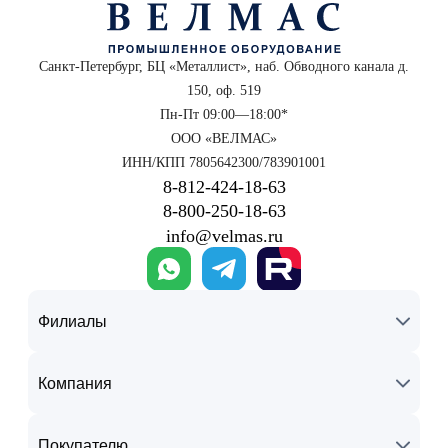
Санкт-Петербург, БЦ «Металлист», наб. Обводного канала д.
150, оф. 519
Пн-Пт 09:00—18:00*
ООО «ВЕЛМАС»
ИНН/КПП 7805642300/783901001
8‑812‑424‑18‑63
8‑800‑250‑18‑63
info@velmas.ru
Филиалы
Компания
Покупателю