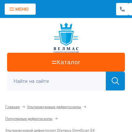
МЕНЮ
Каталог
→
→
Главная
Ультразвуковые дефектоскопы
→
Популярные дефектоскопы
Ультразвуковой дефектоскоп Olympus OmniScan SX