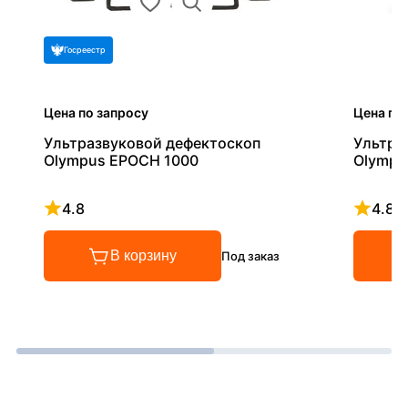
Госреестр
Цена по запросу
Цена по
Ультразвуковой дефектоскоп
Ультра
Olympus EPOCH 1000
Olympu
4.8
4.8
Рейтинг 4.8 из 5
Рейтинг
В корзину
Под заказ