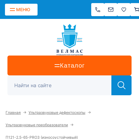
МЕНЮ
Каталог
→
→
Главная
Ультразвуковые дефектоскопы
→
Ультразвуковые преобразователи
П121-2,5-65-PRO3 (износоустойчивый)