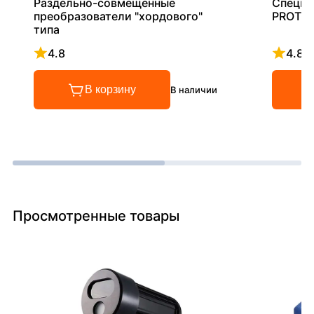
Раздельно-совмещённые
Специа
преобразователи "хордового"
PROT
типа
4.8
4.8
Рейтинг 4.8 из 5
Рейтинг
В корзину
В наличии
Просмотренные товары