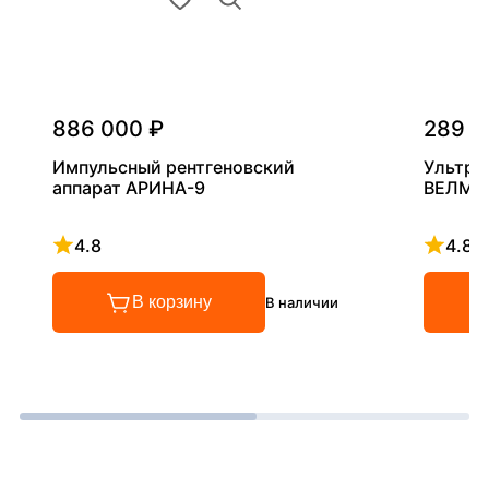
886 000 ₽
289 0
Импульсный рентгеновский
Ультра
аппарат АРИНА-9
ВЕЛМА
4.8
4.8
Рейтинг 4.8 из 5
Рейтинг
В корзину
В наличии