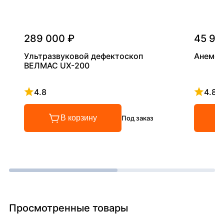
289 000 ₽
45 90
Ультразвуковой дефектоскоп
Анемом
ВЕЛМАС UX-200
4.8
4.8
Рейтинг 4.8 из 5
Рейтинг
В корзину
Под заказ
Просмотренные товары