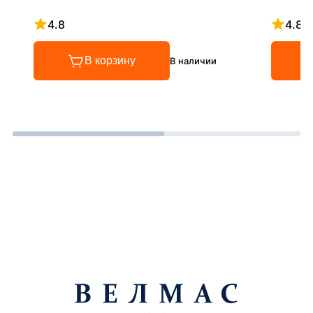
4.8
4.8
Рейтинг 4.8 из 5
Рейтинг
В корзину
В наличии