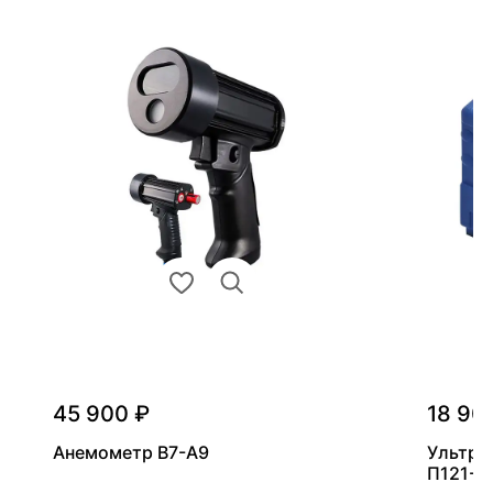
45 900 ₽
18 90
Анемометр В7-А9
Ультра
П121-5