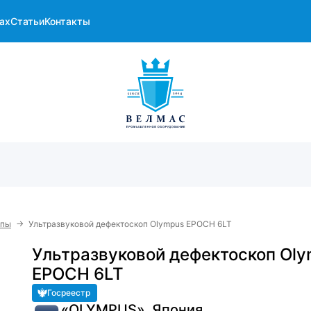
ах
Статьи
Контакты
→
опы
Ультразвуковой дефектоскоп Olympus EPOCH 6LT
Ультразвуковой дефектоскоп Ol
EPOCH 6LT
Госреестр
«OLYMPUS», Япония