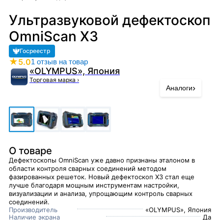
Ультразвуковой дефектоскоп
OmniScan X3
Госреестр
★
5.0
1 отзыв на товар
«OLYMPUS», Япония
Торговая марка
›
›
Аналоги
О товаре
Дефектоскопы OmniScan уже давно признаны эталоном в
области контроля сварных соединений методом
фазированных решеток. Новый дефектоскоп X3 стал еще
лучше благодаря мощным инструментам настройки,
визуализации и анализа, упрощающим контроль сварных
соединений.
Производитель
«OLYMPUS», Япония
Наличие экрана
Да