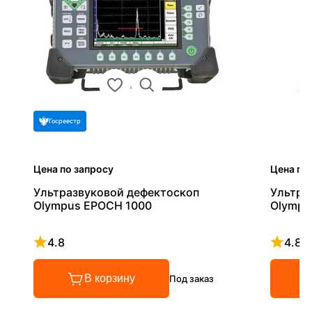
Госреестр
Цена по запросу
Цена по
Ультразвуковой дефектоскоп
Ультра
Olympus EPOCH 1000
Olympu
4.8
4.8
Рейтинг 4.8 из 5
Рейтинг
В корзину
Под заказ