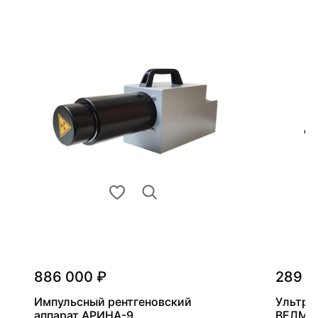
886 000 ₽
289 0
Импульсный рентгеновский
Ультра
аппарат АРИНА-9
ВЕЛМА