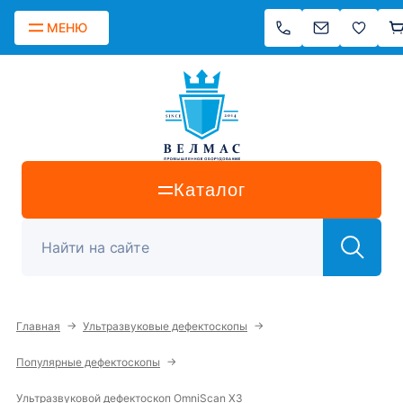
МЕНЮ
Каталог
→
→
Главная
Ультразвуковые дефектоскопы
→
Популярные дефектоскопы
Ультразвуковой дефектоскоп OmniScan X3