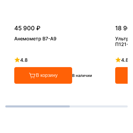
45 900 ₽
18 90
Анемометр В7-А9
Ультра
П121-5
4.8
4.8
Рейтинг 4.8 из 5
Рейтинг
В корзину
В наличии