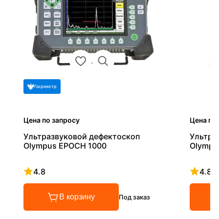
Госреестр
Цена по запросу
Цена по
Ультразвуковой дефектоскоп
Ультра
Olympus EPOCH 1000
Olympu
4.8
4.8
Рейтинг 4.8 из 5
Рейтинг
В корзину
Под заказ