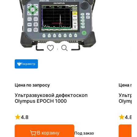
Госреестр
Цена по запросу
Цена по
Ультразвуковой дефектоскоп
Ультра
Olympus EPOCH 1000
Olympu
4.8
4.8
Рейтинг 4.8 из 5
Рейтинг
В корзину
Под заказ