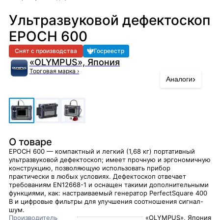
Ультразвуковой дефектоскоп
EPOCH 600
Снят с производства
Госреестр
«OLYMPUS», Япония
Торговая марка
›
›
Аналоги
О товаре
EPOCH 600 — компактный и легкий (1,68 кг) портативный
ультразвуковой дефектоскоп; имеет прочную и эргономичную
конструкцию, позволяющую исполь­зовать прибор
практически в любых условиях. Дефектоскоп отвечает
требованиям EN12668-1 и оснащен такими дополнительными
функциями, как: настраиваемый генератор PerfectSquare 400
В и цифровые фильтры для улучшения соотношения сигнал-
шум.
Производитель
«OLYMPUS», Япония