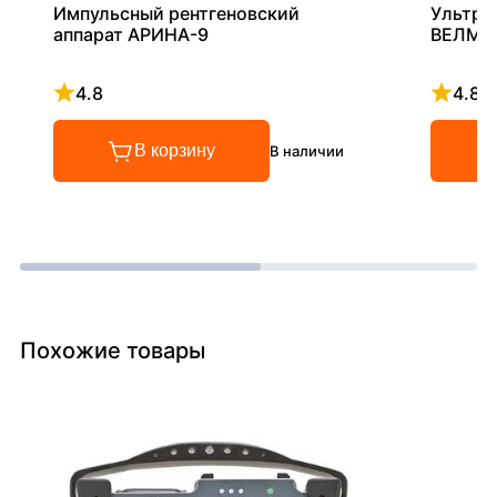
Импульсный рентгеновский
Ультра
аппарат АРИНА-9
ВЕЛМА
4.8
4.8
Рейтинг 4.8 из 5
Рейтинг
В корзину
В наличии
Похожие товары