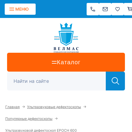
МЕНЮ
Каталог
→
→
Главная
Ультразвуковые дефектоскопы
→
Популярные дефектоскопы
Ультразвуковой дефектоскоп EPOCH 600