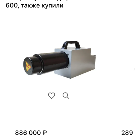
600, также купили
886 000 ₽
289 0