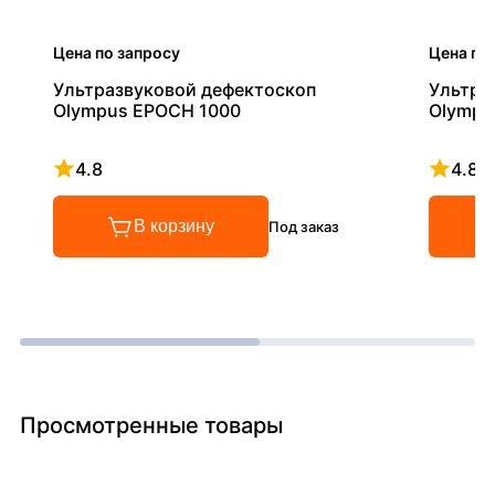
Цена по запросу
Цена по
Ультразвуковой дефектоскоп
Ультра
Olympus EPOCH 1000
Olympu
4.8
4.8
Рейтинг 4.8 из 5
Рейтинг
В корзину
Под заказ
Просмотренные товары