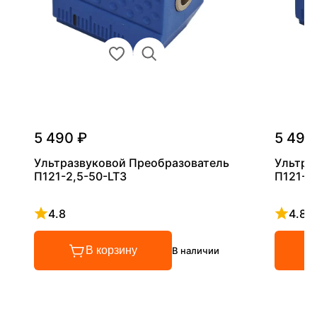
5 490 ₽
5 490
Ультразвуковой Преобразователь
Ультра
П121-2,5-50-LT3
П121-5
4.8
4.8
Рейтинг 4.8 из 5
Рейтинг
В корзину
В наличии