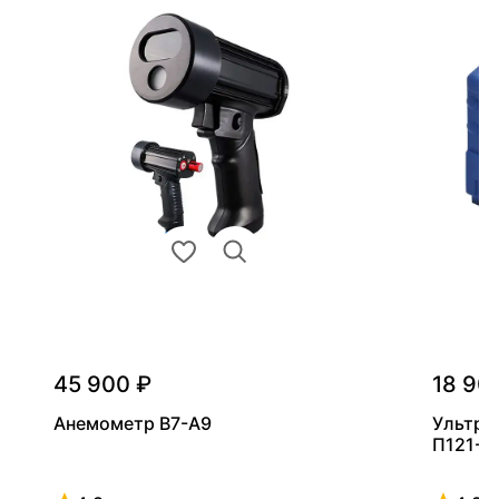
45 900 ₽
18 90
Анемометр В7-А9
Ультра
П121-5