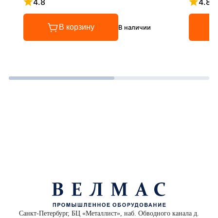
4.8
4.8
Рейтинг 4.8 из 5
Рейтинг
В корзину
В наличии
Санкт-Петербург, БЦ «Металлист», наб. Обводного канала д.