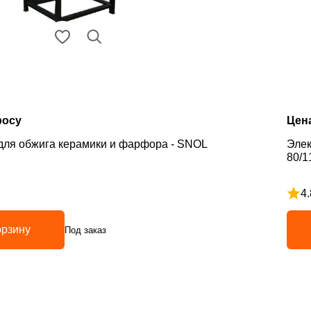
росу
Цен
для обжига керамики и фарфора - SNOL
Элек
80/1
4.
з 5
Рейт
орзину
Под заказ