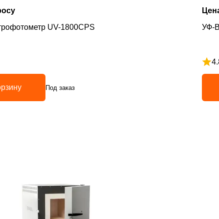
росу
Цен
трофотометр UV-1800CPS
УФ-В
4.
з 5
Рейт
орзину
Под заказ