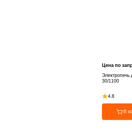
Цена по зап
Электропечь 
30/1100
4.8
Рейтинг 4.8 и
В к