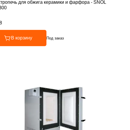
тропечь для обжига керамики и фарфора - SNOL
300
8
инг 4.8 из 5
В корзину
Под заказ