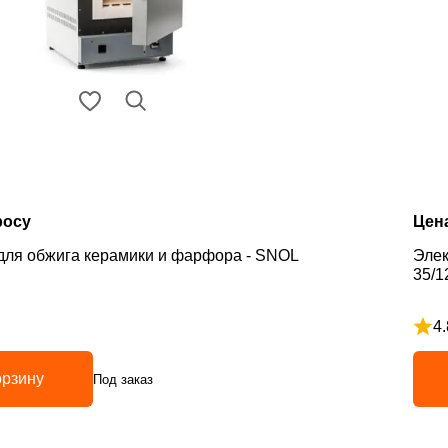
росу
Цен
для обжига керамики и фарфора - SNOL
Элек
35/1
4.
з 5
Рейт
орзину
Под заказ