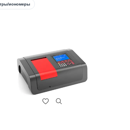
тры/иономеры