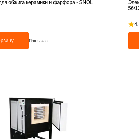
для обжига керамики и фарфора - SNOL
Элек
56/1
4.
з 5
Рейт
орзину
Под заказ