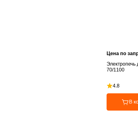
Цена по зап
Электропечь 
70/1100
4.8
Рейтинг 4.8 и
В к