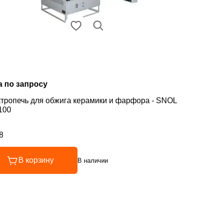
а по запросу
тропечь для обжига керамики и фарфора - SNOL
100
8
инг 4.8 из 5
В корзину
В наличии