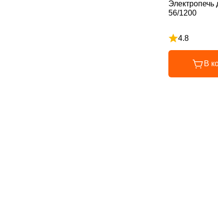
Электропечь 
56/1200
4.8
Рейтинг 4.8 и
В к