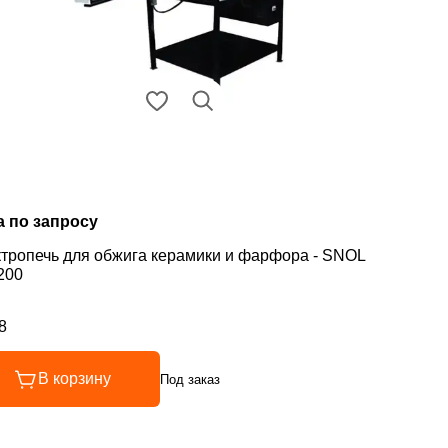
а по запросу
тропечь для обжига керамики и фарфора - SNOL
200
8
инг 4.8 из 5
В корзину
Под заказ