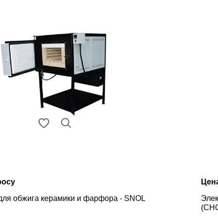
росу
Цен
для обжига керамики и фарфора - SNOL
Элек
(СНО