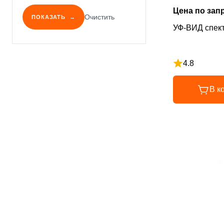
Цена по зап
Очистить
ПОКАЗАТЬ
УФ-ВИД спек
4.8
Рейтинг 4.8 и
В к