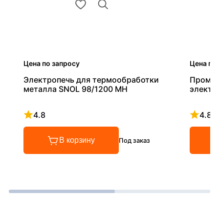
Цена по запросу
Цена по
Электропечь для термообработки
Промыш
металла SNOL 98/1200 MH
электр
4.8
4.8
Рейтинг 4.8 из 5
Рейтинг
В корзину
Под заказ