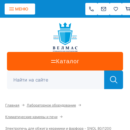
МЕНЮ
Каталог
→
→
Главная
Лабораторное оборудование
→
Климатические камеры и печи
Электропечь для обжига керамики и фарфора - SNOL 80/1200