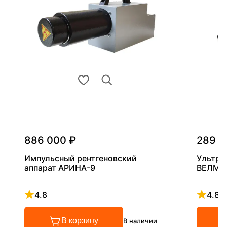
886 000 ₽
289 0
Импульсный рентгеновский
Ультра
аппарат АРИНА-9
ВЕЛМА
4.8
4.8
Рейтинг 4.8 из 5
Рейтинг
В корзину
В наличии