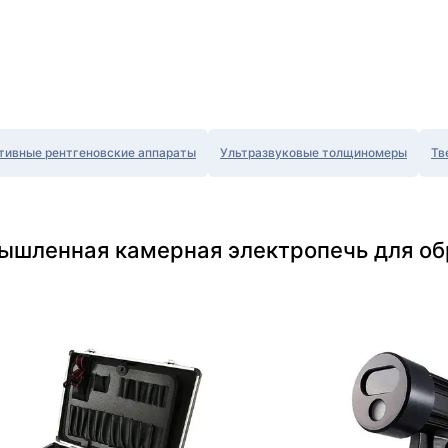
тивные рентгеновские аппараты
Ультразвуковые толщиномеры
Тв
ышленная камерная электропечь для обр