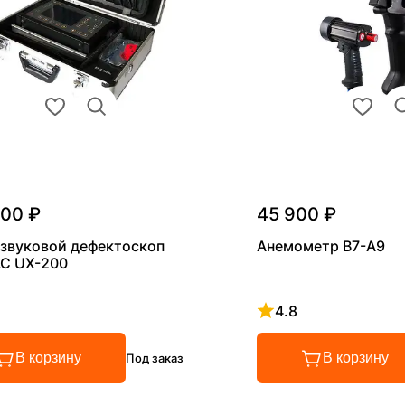
000 ₽
45 900 ₽
звуковой дефектоскоп
Анемометр В7-А9
С UX-200
4.8
 4.8 из 5
Рейтинг 4.8 из 5
В корзину
В корзину
Под заказ