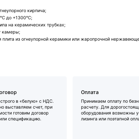
гнеупорного кирпича;
°С до +1300°С;
ипа на керамических трубках;
у камеры;
ая плита из огнеупорной керамики или жаропрочной нержавеюще
договор
Оплата
строго в «белую» с НДС.
Принимаем оплату по без
о выставляем счет, при
расчету. Для дорогостоящ
мости готовим договор
оборудования возможны у
 или спецификацию.
лизинга или поэтапной опл