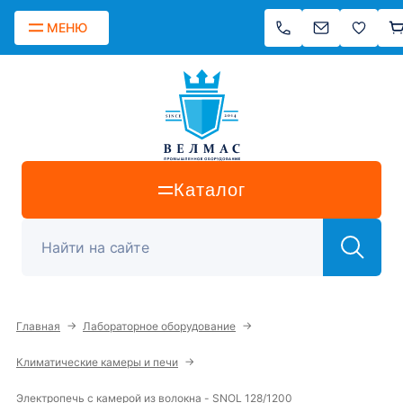
МЕНЮ
Каталог
→
→
Главная
Лабораторное оборудование
→
Климатические камеры и печи
Электропечь с камерой из волокна - SNOL 128/1200