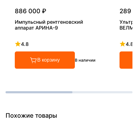
886 000 ₽
289 0
Импульсный рентгеновский
Ультра
аппарат АРИНА-9
ВЕЛМА
4.8
4.8
Рейтинг 4.8 из 5
Рейтинг
В корзину
В наличии
Похожие товары