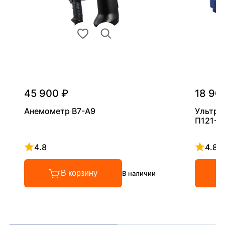
45 900 ₽
18 90
Анемометр В7-А9
Ультра
П121-5
4.8
4.8
Рейтинг 4.8 из 5
Рейтинг
В корзину
В наличии