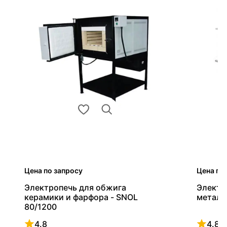
Цена по запросу
Цена по
Электропечь для обжига
Электр
керамики и фарфора - SNOL
металл
80/1200
4.8
4.8