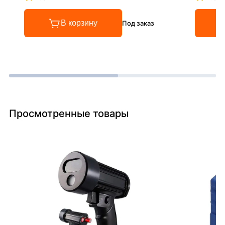
Рейтинг 4.8 из 5
Рейтинг
В корзину
Под заказ
Просмотренные товары