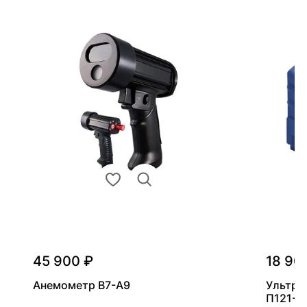
45 900 ₽
18 90
Анемометр В7-А9
Ультра
П121-5