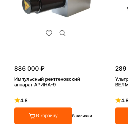
886 000 ₽
289 0
Импульсный рентгеновский
Ультра
аппарат АРИНА-9
ВЕЛМА
4.8
4.8
Рейтинг 4.8 из 5
Рейтинг
В корзину
В наличии