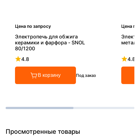
Цена по запросу
Цена по
Электропечь для обжига
Электр
керамики и фарфора - SNOL
металл
80/1200
4.8
4.8
Рейтинг 4.8 из 5
Рейтинг
В корзину
Под заказ
Просмотренные товары