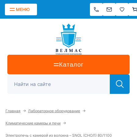
МЕНЮ
Каталог
→
→
Главная
Лабораторное оборудование
→
Климатические камеры и печи
Электропечь с камерой из волокна – SNOL (СНОЛ) 80/1100