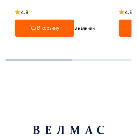
4.8
4.8
Рейтинг 4.8 из 5
Рейтинг
В корзину
В наличии