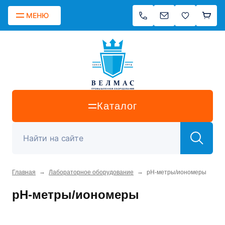
МЕНЮ
Каталог
→
→
Главная
Лабораторное оборудование
pH-метры/иономеры
pH-метры/иономеры