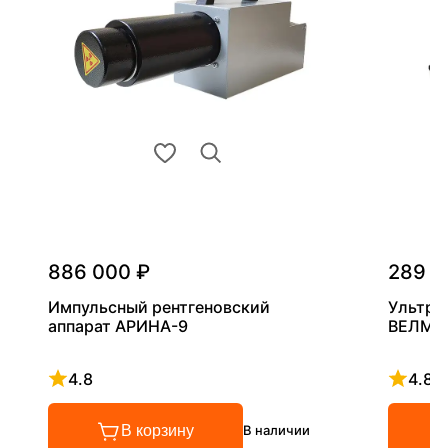
886 000 ₽
289 0
Импульсный рентгеновский
Ультра
аппарат АРИНА-9
ВЕЛМА
4.8
4.8
Рейтинг 4.8 из 5
Рейтинг
В корзину
В наличии