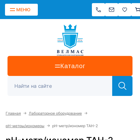
МЕНЮ
Каталог
→
→
Главная
Лабораторное оборудование
→
pH-метры/иономеры
pH-метр/иономер ТАН-2