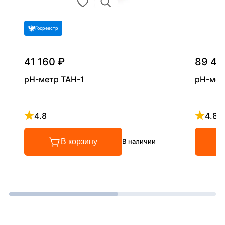
Госреестр
41 160 ₽
89 46
pH-метр ТАН-1
pH-мет
4.8
4.8
Рейтинг 4.8 из 5
Рейтинг
В корзину
В наличии