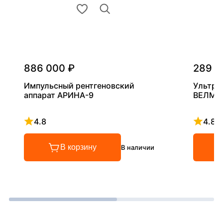
886 000 ₽
289 0
Импульсный рентгеновский
Ультра
аппарат АРИНА-9
ВЕЛМА
4.8
4.8
Рейтинг 4.8 из 5
Рейтинг
В корзину
В наличии