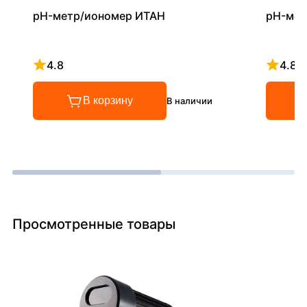
pH-метр/иономер ИТАН
pH-мет
4.8
4.8
Рейтинг 4.8 из 5
Рейтинг
В корзину
В наличии
Просмотренные товары