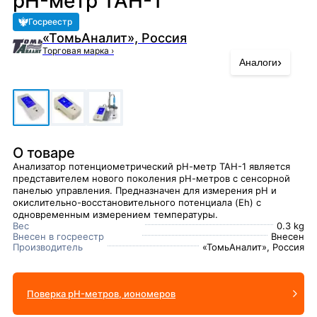
pH-метр ТАН-1
Госреестр
«ТомьАналит», Россия
Торговая марка
›
›
Аналоги
О товаре
Анализатор потенциометрический рН-метр ТАН-1 является
представителем нового поколения рН-метров с сенсорной
панелью управления. Предназначен для измерения рН и
окислительно-восстановительного потенциала (Eh) с
одновременным измерением температуры.
Вес
0.3 kg
Внесен в госреестр
Внесен
Производитель
«ТомьАналит», Россия
Поверка pH-метров, иономеров