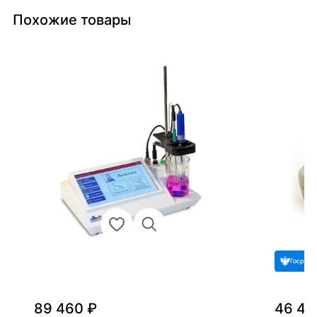
Похожие товары
Госреес
89 460 ₽
46 41