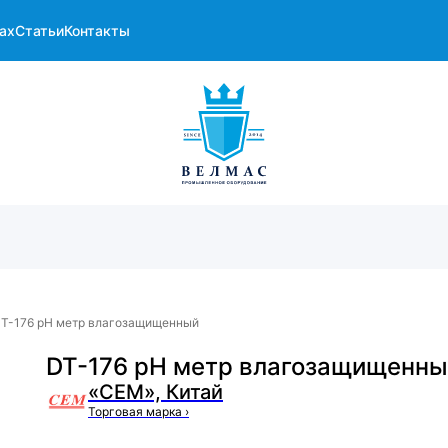
ах
Статьи
Контакты
T-176 pH метр влагозащищенный
DT-176 pH метр влагозащищенн
«CEM», Китай
Торговая марка
›