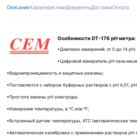
Описание
Характеристики
Документы
Доставка
Оплата
Особенности DT-176 pH метра:
•Диапазон измерений: от 0 до 14 pH;
•Цифровой измеритель pH пальчиково
•Водонепроницаемость и защитные режимы;
•Поставляется с набором буферных растворов с pH 4,01, pH 7
•Простота замены pH электрода;
•Измерение температуры, в °C или °F;
•Встроенный датчик температуры, ATC (автоматическая тем
•Автоматическая калибровка с применением растворов pH 4,0