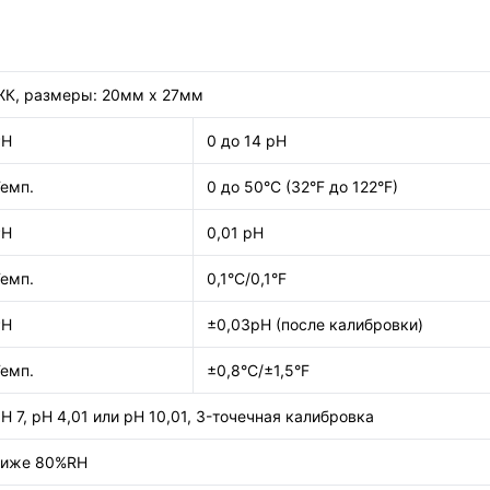
ЖК, размеры: 20мм x 27мм
PH
0 до 14 pH
емп.
0 до 50°C (32°F до 122°F)
PH
0,01 pH
емп.
0,1°C/0,1°F
PH
±0,03pH (после калибровки)
емп.
±0,8°C/±1,5°F
H 7, pH 4,01 или pH 10,01, 3-точечная калибровка
ниже 80%RH