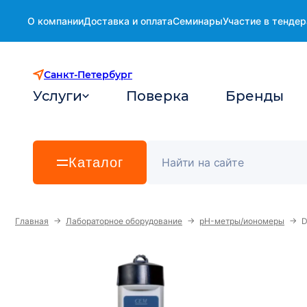
О компании
Доставка и оплата
Семинары
Участие в тендер
Санкт-Петербург
Услуги
Поверка
Бренды
Каталог
→
→
→
Главная
Лабораторное оборудование
pH-метры/иономеры
D