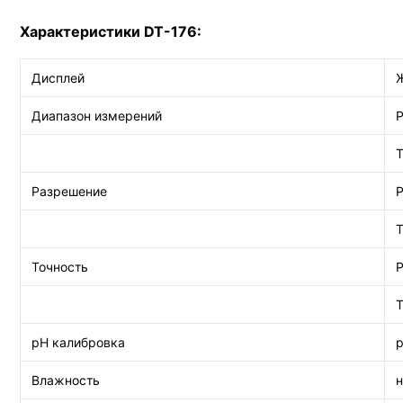
Характеристики DT-176:
Дисплей
Диапазон измерений
Т
Разрешение
Т
Точность
Т
pH калибровка
p
Влажность