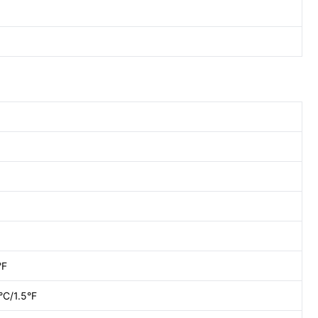
°F
°C/1.5°F