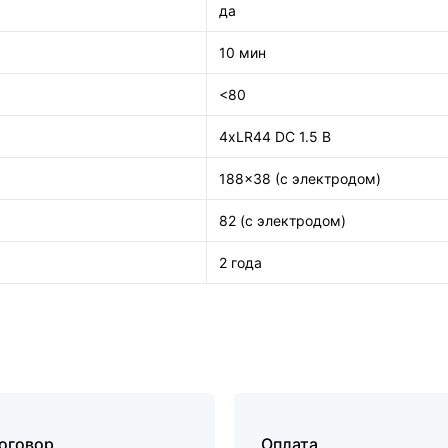
да
10 мин
<80
4xLR44 DC 1.5 В
188x38 (с электродом)
82 (с электродом)
2 года
договор
Оплата