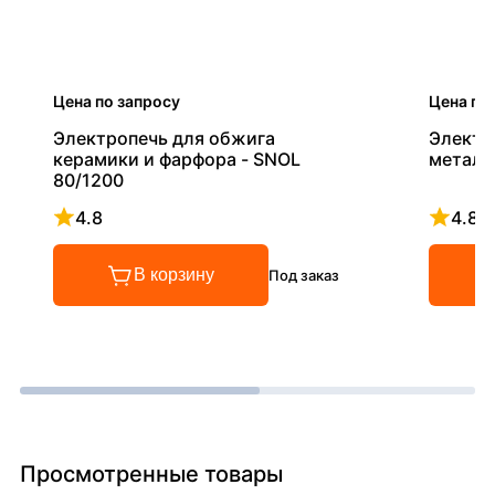
Цена по запросу
Цена по
Электропечь для обжига
Электр
керамики и фарфора - SNOL
металл
80/1200
4.8
4.8
Рейтинг 4.8 из 5
Рейтинг
В корзину
Под заказ
Просмотренные товары