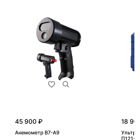
45 900 ₽
18 90
Анемометр В7-А9
Ультра
П121-5