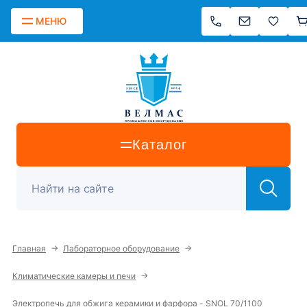
МЕНЮ
Каталог
→
→
Главная
Лабораторное оборудование
→
Климатические камеры и печи
Электропечь для обжига керамики и фарфора - SNOL 70/1100