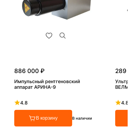
886 000 ₽
289 0
Импульсный рентгеновский
Ультра
аппарат АРИНА-9
ВЕЛМА
4.8
4.8
Рейтинг 4.8 из 5
Рейтинг
В корзину
В наличии