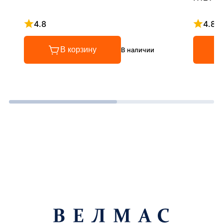
4.8
4.8
Рейтинг 4.8 из 5
Рейтинг
В корзину
В наличии