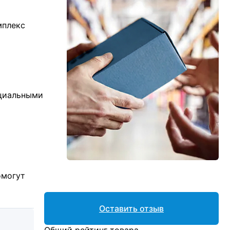
мплекс
ициальными
омогут
Оставить отзыв