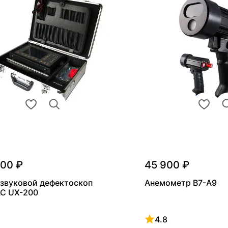
000 ₽
45 900 ₽
звуковой дефектоскоп
Анемометр В7-А9
С UX-200
4.8
 4.8 из 5
Рейтинг 4.8 из 5